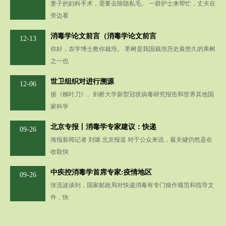
妻子的妇科手术，需要去除隐私毛。 一群护士来帮忙，丈夫在
旁边看
消毒学论文前言（消毒学论文前言
12-13
你好，农学博士教你栽培。 枣树是我国栽培历史最悠久的果树
之一也
世卫组织对进行溯源
12-06
据《柳叶刀》、剑桥大学新型冠状病毒研究报告和世界其他国
家科学
北京专报丨消毒学专家建议：快递
09-26
海报新闻记者 刘璐 北京报道 对于公众来说，最关键仍然是在
收取快
中疾控消毒学首席专家:疫情地区
09-26
张流波谈到，国家邮政局对快递消毒有专门操作规范和指导文
件，快